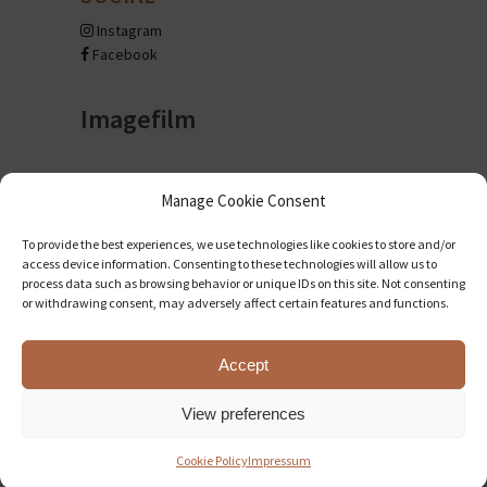
Instagram
Facebook
Imagefilm
Manage Cookie Consent
To provide the best experiences, we use technologies like cookies to store and/or
access device information. Consenting to these technologies will allow us to
process data such as browsing behavior or unique IDs on this site. Not consenting
or withdrawing consent, may adversely affect certain features and functions.
Accept
View preferences
Cookie Policy
Impressum